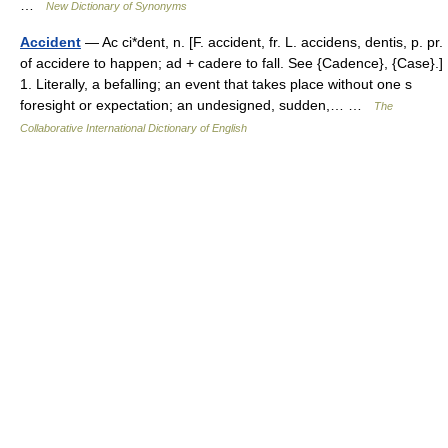
…
New Dictionary of Synonyms
Accident
— Ac ci*dent, n. [F. accident, fr. L. accidens, dentis, p. pr.
of accidere to happen; ad + cadere to fall. See {Cadence}, {Case}.]
1. Literally, a befalling; an event that takes place without one s
foresight or expectation; an undesigned, sudden,… …
The
Collaborative International Dictionary of English