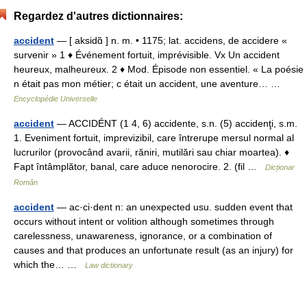
Regardez d'autres dictionnaires:
accident
— [ aksidɑ̃ ] n. m. • 1175; lat. accidens, de accidere «
survenir » 1 ♦ Événement fortuit, imprévisible. Vx Un accident
heureux, malheureux. 2 ♦ Mod. Épisode non essentiel. « La poésie
n était pas mon métier; c était un accident, une aventure… …
Encyclopédie Universelle
accident
— ACCIDÉNT (1 4, 6) accidente, s.n. (5) accidenţi, s.m.
1. Eveniment fortuit, imprevizibil, care întrerupe mersul normal al
lucrurilor (provocând avarii, răniri, mutilări sau chiar moartea). ♦
Fapt întâmplător, banal, care aduce nenorocire. 2. (fil …
Dicționar
Român
accident
— ac·ci·dent n: an unexpected usu. sudden event that
occurs without intent or volition although sometimes through
carelessness, unawareness, ignorance, or a combination of
causes and that produces an unfortunate result (as an injury) for
which the… …
Law dictionary