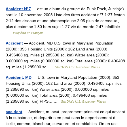
Accident N°7
— est un album du groupe de Punk Rock, Justin(e)
sorti le 10 novembre 2008 Liste des titres accident n°7 1:27 festen
2:12 des ciseaux et une photocopieuse 2:05 plus de cerveaux ,
plus d estomac 1:30 hors sujet 1:27 vie de merde 2:47 infaillible…
…
Wikipédia en Français
Accident
— Accident, MD U.S. town in Maryland Population
(2000): 353 Housing Units (2000): 162 Land area (2000):
0.496408 sq. miles (1.285690 sq. km) Water area (2000):
0.000000 sq. miles (0.000000 sq. km) Total area (2000): 0.496408
sq. miles (1.285690 sq …
StarDict's U.S. Gazetteer Places
Accident, MD
— U.S. town in Maryland Population (2000): 353
Housing Units (2000): 162 Land area (2000): 0.496408 sq. miles
(1.285690 sq. km) Water area (2000): 0.000000 sq. miles
(0.000000 sq. km) Total area (2000): 0.496408 sq. miles
(1.285690 sq. km) FIPS… …
StarDict's U.S. Gazetteer Places
accident
— Accident, m. acut. proprement prins est ce qui advient
à la substance, et departir s en peut sans le deperissement d
icelle, comme, blancheur, curvature, et semblables. On en use