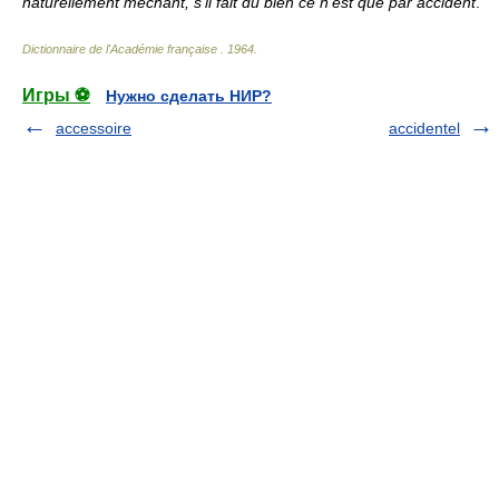
naturellement méchant, s'il fait du bien ce n'est que par accident
.
Dictionnaire de l'Académie française
.
1964
.
Игры ⚽
Нужно сделать НИР?
accessoire
accidentel